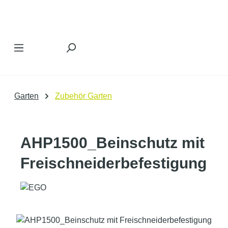
Zum Hauptinhalt springen
Garten
Zubehör Garten
AHP1500_Beinschutz mit
Freischneiderbefestigung
Bildergalerie überspringen