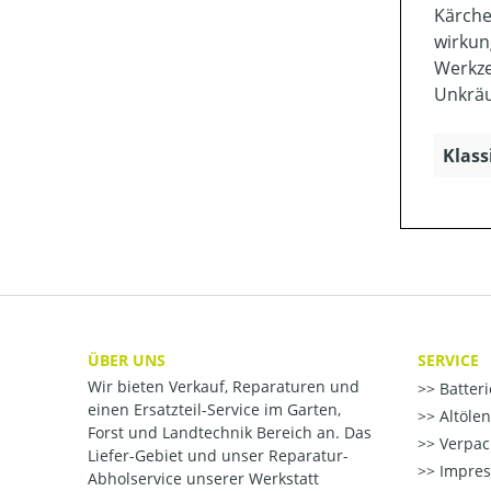
Kärche
wirkun
Werkze
Unkräu
Klass
ÜBER UNS
SERVICE
Wir bieten Verkauf, Reparaturen und
Batter
einen Ersatzteil-Service im Garten,
Altöle
Forst und Landtechnik Bereich an. Das
Verpac
Liefer-Gebiet und unser Reparatur-
Impre
Abholservice unserer Werkstatt