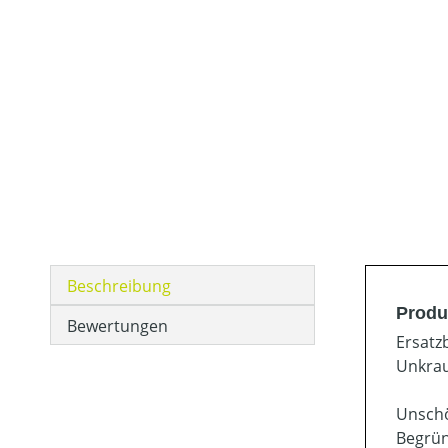
Beschreibung
Produ
Bewertungen
Ersatz
Unkrau
Unschö
Begrün