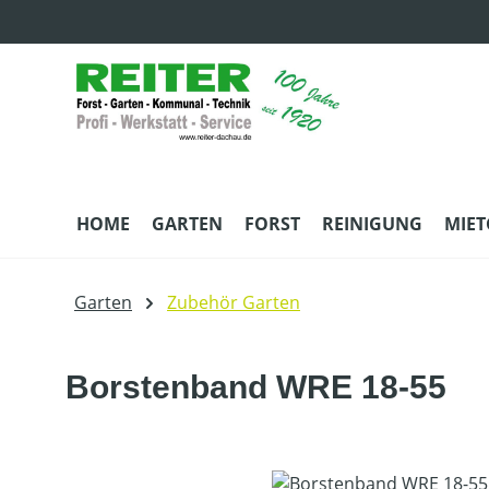
m Hauptinhalt springen
Zur Suche springen
Zur Hauptnavigation springen
HOME
GARTEN
FORST
REINIGUNG
MIET
Garten
Zubehör Garten
Borstenband WRE 18-55
Bildergalerie überspringen